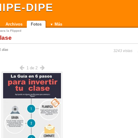
IPE-DIPE
Archivos
Fotos
Más
ara la Flipped
clase
1 días
3243 vistas
1 de 2