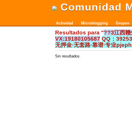
Comunidad M
Actividad
Microblogging
Grupos
Resultados para "
??3江西
VX:19180105687
QQ：392
无押金·无套路·靠谱·专业pjeph
Sin resultados.