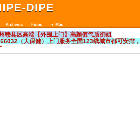
IPE-DIPE
Archivos
Fotos
Más
赣州赣县区高端【外围上门】高颜值气质御姐
5366032（大保健）上门服务全国123线城市都可安排
"