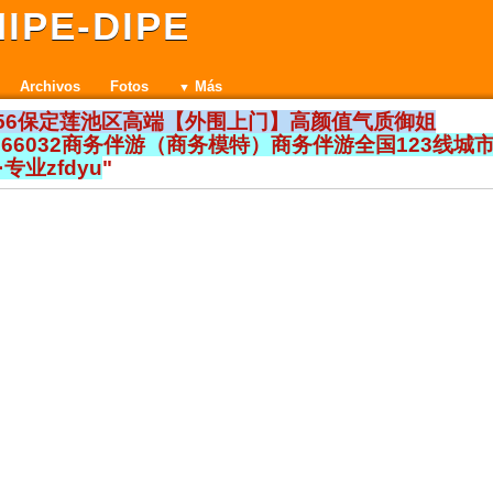
IPE-DIPE
Archivos
Fotos
Más
12256保定莲池区高端【外围上门】高颜值气质御姐
5366032商务伴游（商务模特）商务伴游全国123线城
专业zfdyu
"