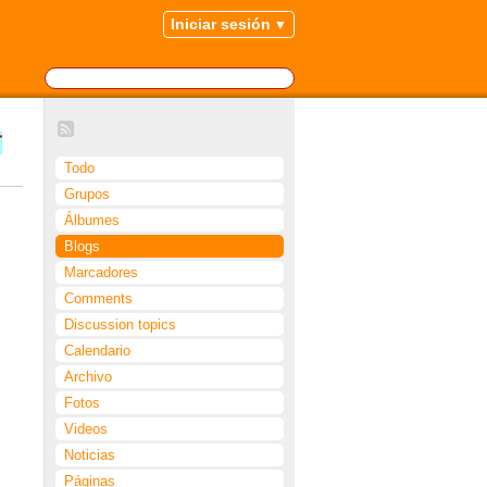
Iniciar sesión
市
Todo
Grupos
Álbumes
Blogs
Marcadores
Comments
Discussion topics
Calendario
Archivo
Fotos
Videos
Noticias
Páginas