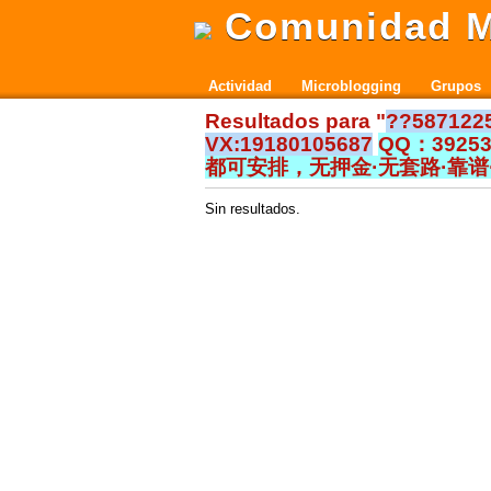
Comunidad M
Actividad
Microblogging
Grupos
Resultados para "
??587
VX:19180105687
QQ：392
都可安排，无押金·无套路·靠谱·
Sin resultados.