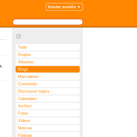
Iniciar sesión
Todo
Grupos
Álbumes
s.
Blogs
Marcadores
Comments
Discussion topics
Calendario
Archivo
Fotos
Videos
Noticias
Páginas