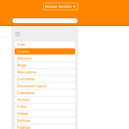
Iniciar sesión
Todo
Grupos
Álbumes
Blogs
Marcadores
Comments
Discussion topics
Calendario
Archivo
Fotos
Videos
Noticias
Páginas