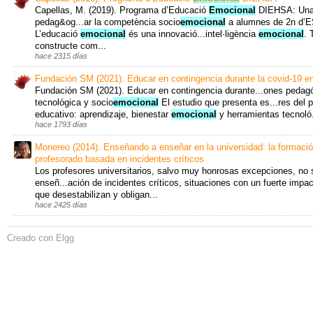
Capellas, M. (2019). Programa d’Educació
Emocional
DIEHSA: Una
pedag&og...ar la competència socio
emocional
a alumnes de 2n d’E
L’educació
emocional
és una innovació...intel·ligència
emocional
. 
constructe com...
hace 2315 días
Fundación SM (2021). Educar en contingencia durante la covid-19 e
Fundación SM (2021). Educar en contingencia durante...ones pedag
tecnológica y socio
emocional
El estudio que presenta es...res del 
educativo: aprendizaje, bienestar
emocional
y herramientas tecnoló.
hace 1793 días
Monereo (2014). Enseñando a enseñar en la universidad: la formació
profesorado basada en incidentes críticos
Los profesores universitarios, salvo muy honrosas excepciones, n
enseñ...ación de incidentes críticos, situaciones con un fuerte impa
que desestabilizan y obligan...
hace 2425 días
Creado con Elgg