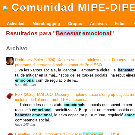
Comunidad MIPE-DIP
Actividad
Microblogging
Grupos
Archivos
Fotos
Resultados para "
Benestar
emocional
"
Archivo
Rodríguez Soler (2024). Xarxes socials i adolescencia: Disseny i apl
programa d’intervenció amb alumnat de 2n d’ESO.
...va les xarxes socials, la identitat i l’empremta digital i el
benestar
tal de mitigar en la maj...riscos de les xarxes socials i ha rebut eine
emocional
com de regulació de l&...
hace 551 días
Folk (2025). MAIECO: Disseny i implementació d’un grup d’ajuda mút
inclusió de l’alumnat amb TEA a secundària
...d’atendre les necessitats
emocional
s i socials que sovint experi.
regulació
emocional
i socialització. El gr...gut un impacte positiu en
benestar
emocional
, la seva capacitat p...a mútua, regulació
emoc
competència social.
hace 145 días
Capellas (2019). Programa d’Educació
Emocional
DIEHSA