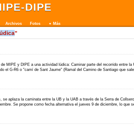
IPE-DIPE
Archivos
Fotos
Más
lúdica
"
e MIPE y DIPE a una actividad lúdica: Caminar parte del recorrido entre la
endo el G-R6 o "camí de Sant Jaume" (Ramal del Camino de Santiago que sale
s, se aplaza la caminata entre la UB y la UAB a través de la Serra de Collsero
embre. Se propone como fecha alternativa el jueves 9 de diciembre, lo que s