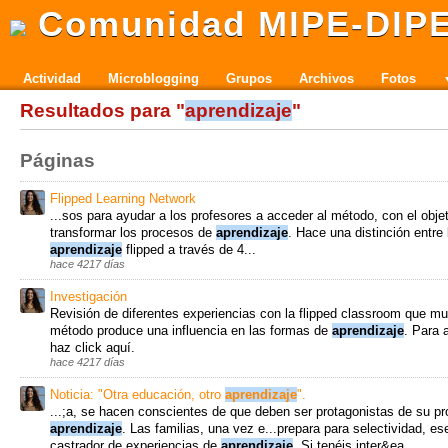
Comunidad MIPE-DIP
Actividad
Microblogging
Grupos
Archivos
Fotos
Resultados para "
aprendizaje
"
Páginas
Flipped Learning Network
...sos para ayudar a los profesores a acceder al método, con el objet
transformar los procesos de
aprendizaje
. Hace una distinción entre 
aprendizaje
flipped a través de 4...
hace 4217 días
Investigación
Revisión de diferentes experiencias con la flipped classroom que m
método produce una influencia en las formas de
aprendizaje
. Para 
haz click aquí.
hace 4217 días
Noticia: "Otra educación, otro
aprendizaje
".
...;a, se hacen conscientes de que deben ser protagonistas de su pr
aprendizaje
. Las familias, una vez e...prepara para selectividad, e
castrador de experiencias de
aprendizaje
. Si tenéis inter&ea...