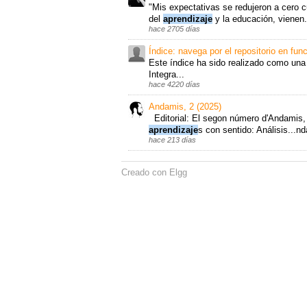
"Mis expectativas se redujeron a cero 
del
aprendizaje
y la educación, vienen..
hace 2705 días
Índice: navega por el repositorio en fun
Este índice ha sido realizado como una 
Integra...
hace 4220 días
Andamis, 2 (2025)
Editorial: El segon número d'Andamis, 
aprendizaje
s con sentido: Análisis...nd
hace 213 días
Creado con Elgg