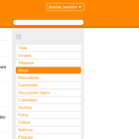
Iniciar sesión
Todo
Grupos
Álbumes
para
Blogs
Marcadores
Comments
Discussion topics
Calendario
Archivo
Fotos
lto:
Videos
Noticias
Páginas