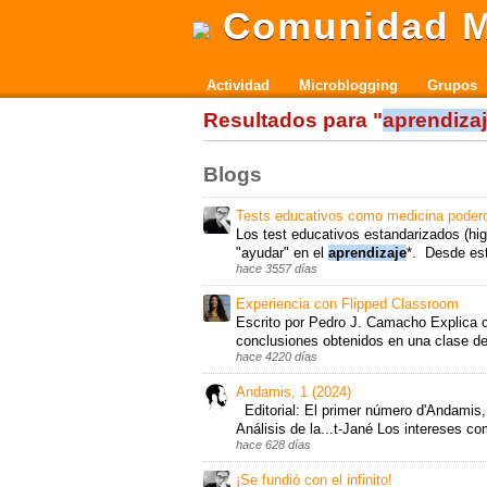
Comunidad M
Actividad
Microblogging
Grupos
Resultados para "
aprendiza
Blogs
Tests educativos como medicina poder
Los test educativos estandarizados (hig
"ayudar" en el
aprendizaje
*. Desde est
hace 3557 días
Experiencia con Flipped Classroom
Escrito por Pedro J. Camacho Explica cl
conclusiones obtenidos en una clase d
hace 4220 días
Andamis, 1 (2024)
Editorial: El primer número d'Andamis,
Análisis de la...t-Jané Los intereses c
hace 628 días
¡Se fundió con el infinito!