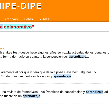
IPE-DIPE
Archivos
Fotos
Más
je
colaborativo
"
osa
h stakes test) desde hace algunos años son o...la actividad de los usuarios 
a forma de...acío en cuanto a la concepción del
aprendizaje
...
aramente el por qué y para qué de la flipped classroom, algunos...y
e 17 alumnos (aumento en las notas y
aprendizaje
...
 una revista de formaci&oa...iva Prácticas de capacitación y
aprendizaje
adu
omo fuente de un
aprendizaje
...