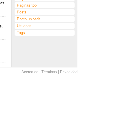
ias
Páginas top
Posts
Photo uploads
Usuarios
s.
Tags
Acerca de
Términos
Privacidad