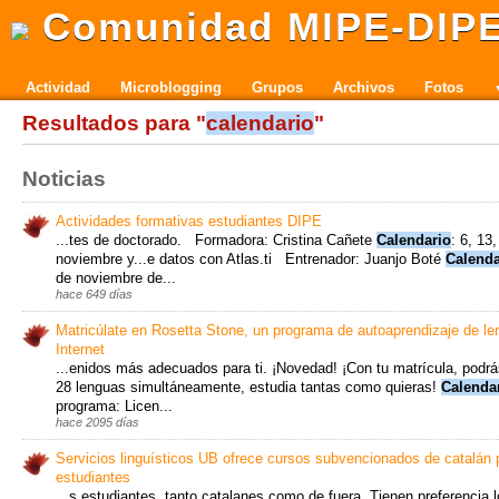
Comunidad MIPE-DIP
Actividad
Microblogging
Grupos
Archivos
Fotos
Resultados para "
calendario
"
Noticias
Actividades formativas estudiantes DIPE
...tes de doctorado. Formadora: Cristina Cañete
Calendario
: 6, 13
noviembre y...e datos con Atlas.ti Entrenador: Juanjo Boté
Calenda
de noviembre de...
hace 649 días
Matricúlate en Rosetta Stone, un programa de autoaprendizaje de le
Internet
...enidos más adecuados para ti. ¡Novedad! ¡Con tu matrícula, podrá
28 lenguas simultáneamente, estudia tantas como quieras!
Calenda
programa: Licen...
hace 2095 días
Servicios linguísticos UB ofrece cursos subvencionados de catalán 
estudiantes
...s estudiantes, tanto catalanes como de fuera. Tienen preferencia 