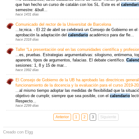
que han hecho un curso de catalán con los SL. Este es el
calendar
semestre: &bull...
hace 1431 días
Comunicado del rector de la Universitat de Barcelona
...te;nica. - El 22 de abril se celebrará un Consejo de Gobierno en el
aprobación la adaptación del
calendario
académico para dar fle...
hace 2318 días
Taller “La presentación oral en las comunidades científica y profesion
...es, pruebas. Estrategias argumentativas: silogismo, entimema, to
aparente, tipos de argumentos, falacias. El debate científico.
Calend
sesiones: 1, 8 y 15 de mar...
hace 1992 días
El Consejo de Gobierno de la UB ha aprobado las directrices genera
funcionamiento de la docencia y la evaluación para el curso 2019-2
...al mismo tiempo adoptar las medidas de flexibilidad que la situació
objetivo de cumplir, siempre que sea posible, con el
calendario
lecti
Respecto...
hace 2299 días
Anterior
1
2
3
Siguiente
Creado con Elgg