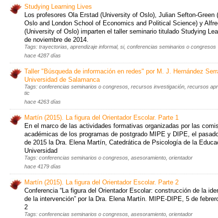
Studying Learning Lives
Los profesores Ola Erstad (University of Oslo), Julian Sefton-Green (
Oslo and London School of Economics and Political Science) y Alfre
(University of Oslo) imparten el taller seminario titulado Studying Lea
de noviembre de 2014.
Tags: trayectorias, aprendizaje informal, si, conferencias seminarios o congresos
hace 4287 días
Taller "Búsqueda de información en redes" por M. J. Hernández Serr
Universidad de Salamanca
Tags: conferencias seminarios o congresos, recursos investigación, recursos apr
tic
hace 4263 días
Martín (2015). La figura del Orientador Escolar. Parte 1
En el marco de las actividades formativas organizadas por las comi
académicas de los programas de postgrado MIPE y DIPE, el pasado
de 2015 la Dra. Elena Martín, Catedrática de Psicología de la Educa
Universidad
Tags: conferencias seminarios o congresos, asesoramiento, orientador
hace 4179 días
Martín (2015). La figura del Orientador Escolar. Parte 2
Conferencia “La figura del Orientador Escolar: construcción de la ide
de la intervención” por la Dra. Elena Martín. MIPE-DIPE, 5 de febrer
2
Tags: conferencias seminarios o congresos, asesoramiento, orientador