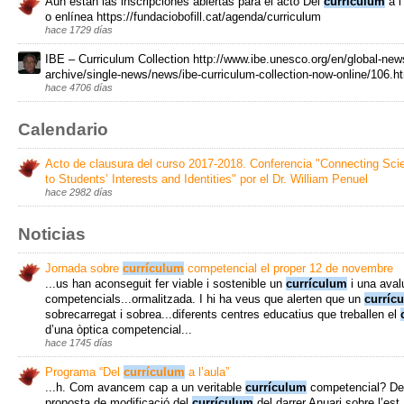
Aún están las inscripciones abiertas para el acto Del
currículum
a l
o enlínea https://fundaciobofill.cat/agenda/curriculum
hace 1729 días
IBE – Curriculum Collection http://www.ibe.unesco.org/en/global-new
archive/single-news/news/ibe-curriculum-collection-now-online/106.h
hace 4706 días
Calendario
Acto de clausura del curso 2017-2018. Conferencia "Connecting Sci
to Students’ Interests and Identities" por el Dr. William Penuel
hace 2982 días
Noticias
Jornada sobre
currículum
competencial el proper 12 de novembre
...us han aconseguit fer viable i sostenible un
currículum
i una aval
competencials...ormalitzada. I hi ha veus que alerten que un
curríc
sobrecarregat i sobrea...diferents centres educatius que treballen el
d’una òptica competencial...
hace 1745 días
Programa “Del
currículum
a l’aula”
...h. Com avancem cap a un veritable
currículum
competencial? De
proposta de modificació del
currículum
del darrer Anuari sobre l’est