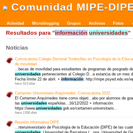
Comunidad MIPE-DIP
Actividad
Microblogging
Grupos
Archivos
Fotos
Resultados para "
información
universidades
"
Noticias
Convocatoria Colegio Doctoral Tordesillas en Psicología de la Educ
de movilidad
...becas de movilidad para estudiantes de programas de posgrado de
universidades
pertenecientes al Colegio D...a estancia de un mes d
Fecha límite 22 de abril. +
información
: http://mipe.psyed.edu.es/w
hace 513 días
Certamen Universitario Arquímedes. Convocatoria 2022
El Certamen Arquímedes tiene como objeti...abo por alumnos de gra
las
universidades
españolas...16/12/2022 + información:
https://www.
universidades
.gob.es/certamen-universitario...
hace 1358 días
Reunión informativa DIPE
...nteruniversitario de Psicología de la Educación (DIPE) de las cuat
universidades
: Universidad de Barcelona (...ona, Universidad de Gi