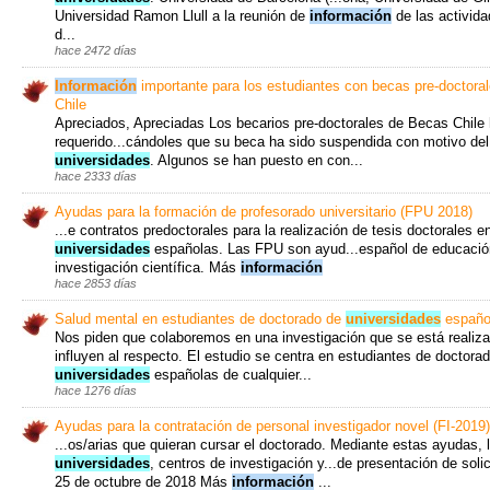
Universidad Ramon Llull a la reunión de
información
de las activida
d...
hace 2472 días
Información
importante para los estudiantes con becas pre-doctora
Chile
Apreciados, Apreciadas Los becarios pre-doctorales de Becas Chile 
requerido...cándoles que su beca ha sido suspendida con motivo del 
universidades
. Algunos se han puesto en con...
hace 2333 días
Ayudas para la formación de profesorado universitario (FPU 2018)
...e contratos predoctorales para la realización de tesis doctorales e
universidades
españolas. Las FPU son ayud...español de educación
investigación científica. Más
información
hace 2853 días
Salud mental en estudiantes de doctorado de
universidades
españo
Nos piden que colaboremos en una investigación que se está realiza
influyen al respecto. El estudio se centra en estudiantes de doctora
universidades
españolas de cualquier...
hace 1276 días
Ayudas para la contratación de personal investigador novel (FI-2019)
...os/arias que quieran cursar el doctorado. Mediante estas ayudas, 
universidades
, centros de investigación y...de presentación de solic
25 de octubre de 2018 Más
información
...