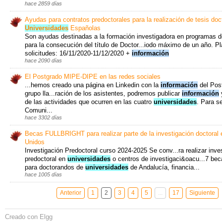
hace 2859 días
Ayudas para contratos predoctorales para la realización de tesis doc
Universidades
Españolas
Son ayudas destinadas a la formación investigadora en programas d
para la consecución del título de Doctor...iodo máximo de un año. P
solicitudes: 16/11/2020-11/12/2020 +
información
hace 2090 días
El Postgrado MIPE-DIPE en las redes sociales
...hemos creado una página en Linkedin con la
información
del Pos
grupo lla...ración de los asistentes, podremos publicar
información
y
de las actividades que ocurren en las cuatro
universidades
. Para se
Comuni...
hace 3302 días
Becas FULLBRIGHT para realizar parte de la investigación doctoral
Unidos
Investigación Predoctoral curso 2024-2025 Se conv...ra realizar inve
predoctoral en
universidades
o centros de investigaci&oacu...7 bec
para doctorandos de
universidades
de Andalucía, financia...
hace 1005 días
Anterior
1
2
3
4
5
...
17
Siguiente
Creado con Elgg