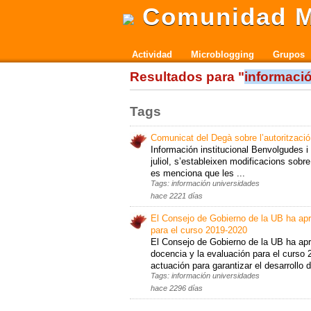
Comunidad M
Actividad
Microblogging
Grupos
Resultados para "
informaci
Tags
Comunicat del Degà sobre l’autorització 
Información institucional Benvolgudes i 
juliol, s’estableixen modificacions sob
es menciona que les ...
Tags: información universidades
hace 2221 días
El Consejo de Gobierno de la UB ha apr
para el curso 2019-2020
El Consejo de Gobierno de la UB ha apro
docencia y la evaluación para el curso 
actuación para garantizar el desarrollo 
Tags: información universidades
hace 2296 días