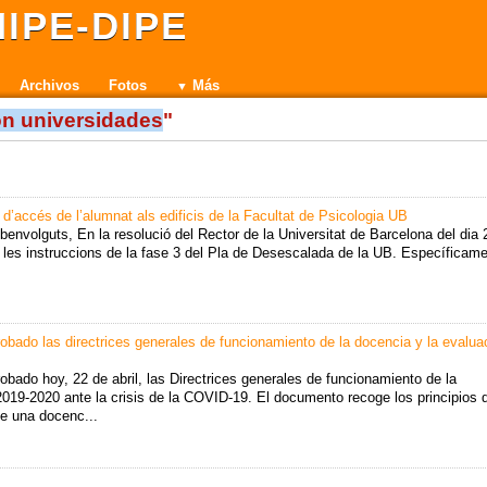
IPE-DIPE
Archivos
Fotos
Más
ón universidades
"
d’accés de l’alumnat als edificis de la Facultat de Psicologia UB
benvolguts, En la resolució del Rector de la Universitat de Barcelona del dia 
re les instruccions de la fase 3 del Pla de Desescalada de la UB. Específicame
obado las directrices generales de funcionamiento de la docencia y la evalua
bado hoy, 22 de abril, las Directrices generales de funcionamiento de la
2019-2020 ante la crisis de la COVID-19. El documento recoge los principios 
de una docenc...