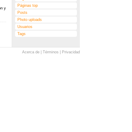
Páginas top
ón y
Posts
Photo uploads
Usuarios
Tags
Acerca de
Términos
Privacidad