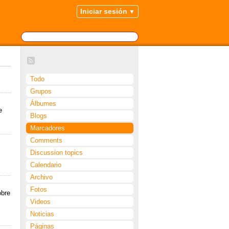
Iniciar sesión
Todo
Grupos
Álbumes
e
Blogs
Marcadores
Comments
Discussion topics
Calendario
Archivo
Fotos
obre
Videos
Noticias
Páginas