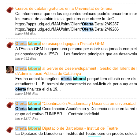
Cursos de catalán gratuitos en la Universitat de Girona
Os informamos que en los siguientes enlaces podréis encontrar info
los cursos de catalán inicial gratuitos que ofrece la UdG:
https://apps.udg.edu/MAU/slm/Client/
Oferta
/Detall2/49287
https://apps.udg.edu/MAU/slm/Client/
Oferta
/Detall2/49286
hace 666 días
Oferta
laboral
de psicopedagog/a a l'Escola GEM
A l'Escola GEM busquen una persona per cobrir una jornada comple
psicopedagog/a a l'ESO. Les funcions principals que es desenvolup
hace 451 días
Oferta
laboral
al Servei de Desenvolupament i Gestió del Talent de 
d'Administració Pública de Catalunya
Ens ha arribat la següent
oferta
laboral
perquè fem difusió entre els
estudiants: L...El termini de presentació de sol·licituds per a aquesta
oferta
finalitza el dia 19...
hace 1549 días
Oferta
laboral
"Coordinación Académica y Docencia en universidad 
Oferta
laboral
Coordinación Académica y Docencia online en la red u
grupo educativo FUNIBER. Contrato indefinid...
hace 1277 días
Oferta
laboral
Diputació de Barcelona - Institut del Teatre
La Diputació de Barcelona - Institut del Teatre obre un procés select