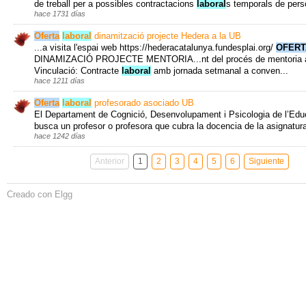
de treball per a possibles contractacions
laboral
s temporals de pers
hace 1731 días
Oferta
laboral
dinamització projecte Hedera a la UB
...a visita l'espai web https://hederacatalunya.fundesplai.org/
OFERT
DINAMIZACIÓ PROJECTE MENTORIA...nt del procés de mentoria a l
Vinculació: Contracte
laboral
amb jornada setmanal a conven...
hace 1211 días
Oferta
laboral
profesorado asociado UB
El Departament de Cognició, Desenvolupament i Psicologia de l’Edu
busca un profesor o profesora que cubra la docencia de la asignatura
hace 1242 días
Anterior
1
2
3
4
5
6
Siguiente
Creado con Elgg