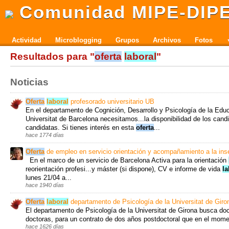
Comunidad MIPE-DIP
Actividad
Microblogging
Grupos
Archivos
Fotos
Resultados para "
oferta
laboral
"
Noticias
Oferta
laboral
profesorado universitario UB
En el departamento de Cognición, Desarrollo y Psicología de la Educ
Universitat de Barcelona necesitamos...la disponibilidad de los cand
candidatas. Si tienes interés en esta
oferta
...
hace 1774 días
Oferta
de empleo en servicio orientación y acompañamiento a la ins
En el marco de un servicio de Barcelona Activa para la orientación
reorientación profesi...y máster (si dispone), CV e informe de vida
la
lunes 21/04 a...
hace 1940 días
Oferta
laboral
departamento de Psicología de la Universitat de Giro
El departamento de Psicología de la Universitat de Girona busca doc
doctoras, para un contrato de dos años postdoctoral que en el moment
hace 1626 días