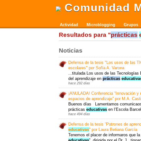
Comunidad M
Actividad
Microblogging
Grupos
Resultados para "
prácticas
Noticias
Defensa de la tesis "Los usos de las TI
escolares" por Sofía A. Varona
...titulada Los usos de las Tecnologías 
del aprendizaje en
prácticas
educativa
hace 292 días
¡ANULADA! Conferencia “Innovación y 
espacios de aprendizaje” por M.A. Casti
Buenos días Lamentamos comunicaos qu
prácticas
educativas
en l’Escola Barcel
hace 494 días
Defensa de la tesis “Patrones de aprend
educativas
” por Laura Betiana García
Tenemos el placer de informaros que la 
educativas
”, dirigida por el Dr. J...ti