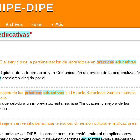
IPE-DIPE
Archivos
Fotos
Más
educativas
"
C al servicio de la personalización del aprendizaje en
prácticas
educativas
Digitales de la Información y la Comunicación al servicio de la personalizació
s
escolares dirigida por el...
mejora de las
prácticas
educativas
en l’Escola Barcelona: Xarxes: nuevos
ella
e debido a un imprevisto...esta mañana “Innovación y mejora de las
ona:...
izaje en universitarios latinoamericanos: dimensión cultural e implicaciones
estudiante del DIPE...inoamericanos: dimensión cultural e implicaciones
noamericanos-dimension-cultural-e-implicaciones-
educativas
-por-laura-betiana-