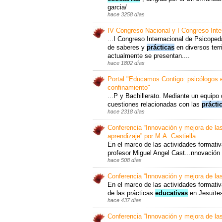
garcia/
hace 3258 días
IV Congreso Nacional y I Congreso Int
...I Congreso Internacional de Psicoped
de saberes y
prácticas
en diversos terr
actualmente se presentan....
hace 1802 días
Portal "Educamos Contigo: psicólogos 
confinamiento"
...P y Bachillerato. Mediante un equipo
cuestiones relacionadas con las
prácti
hace 2318 días
Conferencia “Innovación y mejora de la
aprendizaje” por M.A. Castiella
En el marco de las actividades formativ
profesor Miguel Angel Cast...nnovación
hace 508 días
Conferencia “Innovación y mejora de la
En el marco de las actividades formati
de las prácticas
educativas
en Jesuïte
hace 437 días
Conferencia “Innovación y mejora de la