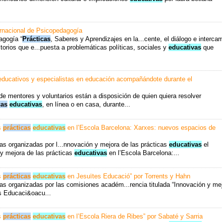
ernacional de Psicopedagogía
agogía “
Prácticas
, Saberes y Aprendizajes en la...cente, el diálogo e interca
itorios que e...puesta a problemáticas políticas, sociales y
educativas
que
educativos y especialistas en educación acompañándote durante el
 de mentores y voluntarios están a disposición de quien quiera resolver
cas
educativas
, en línea o en casa, durante...
s
prácticas
educativas
en l’Escola Barcelona: Xarxes: nuevos espacios de
as organizadas por l...nnovación y mejora de las prácticas
educativas
el
 y mejora de las prácticas
educativas
en l’Escola Barcelona:...
s
prácticas
educativas
en Jesuïtes Educació” por Torrents y Hahn
vas organizadas por las comisiones académ...rencia titulada “Innovación y me
s Educaci&oacu...
s
prácticas
educativas
en l’Escola Riera de Ribes” por Sabaté y Sarria