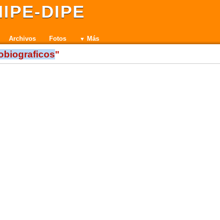
IPE-DIPE
Archivos
Fotos
Más
obiograficos
"