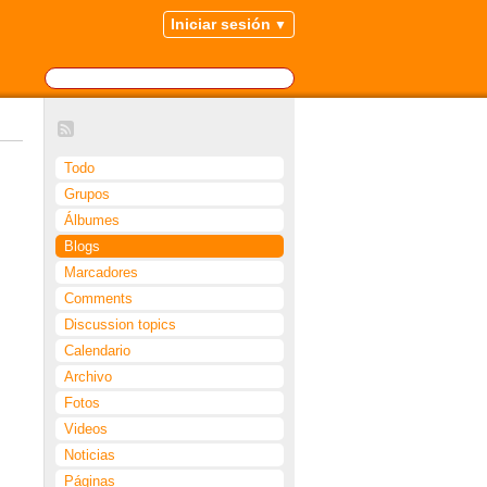
Iniciar sesión
Todo
Grupos
Álbumes
Blogs
Marcadores
Comments
Discussion topics
Calendario
Archivo
Fotos
Videos
Noticias
Páginas