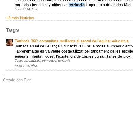
por todos los niños y niñas del
territorio
Lugar: sala de grados Miqu.
hace 1514 días
+3 más Noticias
Tags
Territoris 360: comunitats resilients al servei de l’equitat educativa
Jornada anual de l'Aliança Educació 360 Per a molts alumnes d’ento
l’aprenentatge es va veure obstaculitzat pel tancament de les escole
aquests infants i joves, l’existència de xarxes comunitàries de proximi
Tags: aprendizaje, contextos, territorio
hace 1975 días
Creado con Elgg