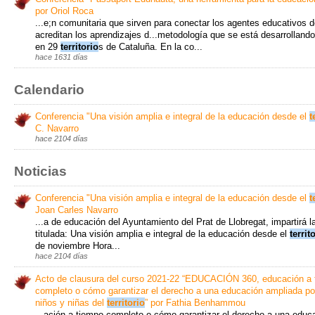
por Oriol Roca
...e;n comunitaria que sirven para conectar los agentes educativos 
acreditan los aprendizajes d...metodología que se está desarrolland
en 29
territorio
s de Cataluña. En la co...
hace 1631 días
Calendario
Conferencia "Una visión amplia e integral de la educación desde el
t
C. Navarro
hace 2104 días
Noticias
Conferencia "Una visión amplia e integral de la educación desde el
t
Joan Carles Navarro
...a de educación del Ayuntamiento del Prat de Llobregat, impartirá l
titulada: Una visión amplia e integral de la educación desde el
territ
de noviembre Hora...
hace 2104 días
Acto de clausura del curso 2021-22 “EDUCACIÓN 360, educación a
completo o cómo garantizar el derecho a una educación ampliada po
niños y niñas del
territorio
” por Fathia Benhammou
...ación a tiempo completo o cómo garantizar el derecho a una educ