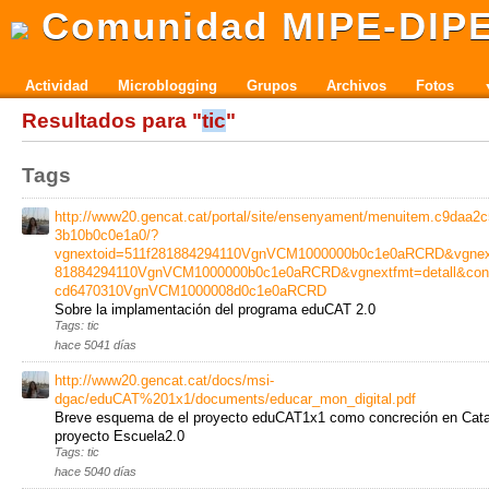
Comunidad MIPE-DIP
Actividad
Microblogging
Grupos
Archivos
Fotos
Resultados para "
tic
"
Tags
http://www20.gencat.cat/portal/site/ensenyament/menuitem.c9daa
3b10b0c0e1a0/?
vgnextoid=511f281884294110VgnVCM1000000b0c1e0aRCRD&vgnex
81884294110VgnVCM1000000b0c1e0aRCRD&vgnextfmt=detall&cont
cd6470310VgnVCM1000008d0c1e0aRCRD
Sobre la implamentación del programa eduCAT 2.0
Tags: tic
hace 5041 días
http://www20.gencat.cat/docs/msi-
dgac/eduCAT%201x1/documents/educar_mon_digital.pdf
Breve esquema de el proyecto eduCAT1x1 como concreción en Cata
proyecto Escuela2.0
Tags: tic
hace 5040 días