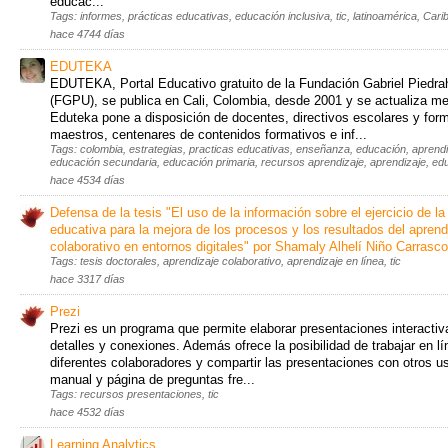
educac...
Tags: informes, prácticas educativas, educación inclusiva, tic, latinoamérica, Cari
hace 4744 días
EDUTEKA
EDUTEKA, Portal Educativo gratuito de la Fundación Gabriel Piedrah
(FGPU), se publica en Cali, Colombia, desde 2001 y se actualiza m
Eduteka pone a disposición de docentes, directivos escolares y for
maestros, centenares de contenidos formativos e inf...
Tags: colombia, estrategias, practicas educativas, enseñanza, educación, aprendi
educación secundaria, educación primaria, recursos aprendizaje, aprendizaje, educa
hace 4534 días
Defensa de la tesis "El uso de la información sobre el ejercicio de la 
educativa para la mejora de los procesos y los resultados del aprend
colaborativo en entornos digitales" por Shamaly Alhelí Niño Carrasco
Tags: tesis doctorales, aprendizaje colaborativo, aprendizaje en línea, tic
hace 3317 días
Prezi
Prezi es un programa que permite elaborar presentaciones interacti
detalles y conexiones. Además ofrece la posibilidad de trabajar en l
diferentes colaboradores y compartir las presentaciones con otros us
manual y página de preguntas fre...
Tags: recursos presentaciones, tic
hace 4532 días
Learning Analytics