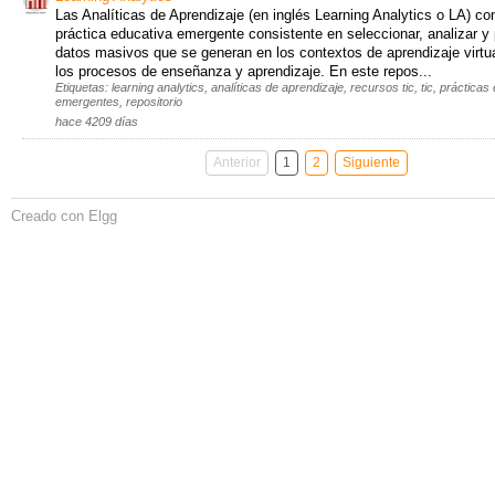
Las Analíticas de Aprendizaje (en inglés Learning Analytics o LA) c
práctica educativa emergente consistente en seleccionar, analizar y 
datos masivos que se generan en los contextos de aprendizaje virtua
los procesos de enseñanza y aprendizaje. En este repos...
Etiquetas: learning analytics, analíticas de aprendizaje, recursos tic, tic, práctica
emergentes, repositorio
hace 4209 días
Anterior
1
2
Siguiente
Creado con Elgg