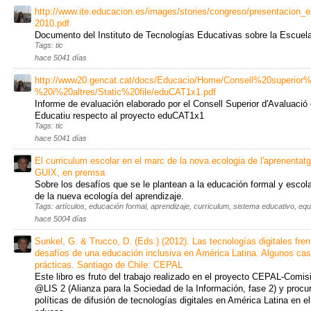
http://www.ite.educacion.es/images/stories/congreso/presentacion
2010.pdf
Documento del Instituto de Tecnologías Educativas sobre la Escuela
Tags: tic
hace 5041 días
http://www20.gencat.cat/docs/Educacio/Home/Consell%20superior%
%20i%20altres/Static%20file/eduCAT1x1.pdf
Informe de evaluación elaborado por el Consell Superior d'Avaluació
Educatiu respecto al proyecto eduCAT1x1
Tags: tic
hace 5041 días
El curriculum escolar en el marc de la nova ecologia de l'aprenentatg
GUIX, en premsa
Sobre los desafíos que se le plantean a la educación formal y escol
de la nueva ecología del aprendizaje.
Tags: artículos, educación formal, aprendizaje, curriculum, sistema educativo, equi
hace 5004 días
Sunkel, G. & Trucco, D. (Eds.) (2012). Las tecnologías digitales fren
desafíos de una educación inclusiva en América Latina. Algunos ca
prácticas. Santiago de Chile: CEPAL
Este libro es fruto del trabajo realizado en el proyecto CEPAL-Comi
@LIS 2 (Alianza para la Sociedad de la Información, fase 2) y procur
políticas de difusión de tecnologías digitales en América Latina en 