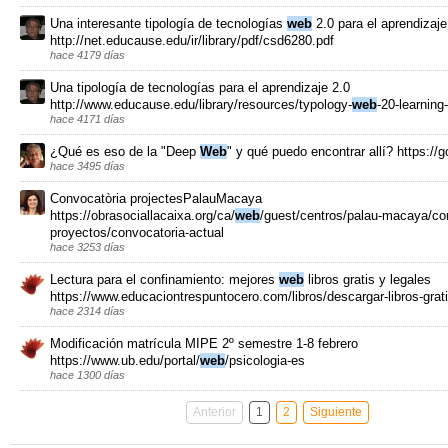
Una interesante tipología de tecnologías
web
2.0 para el aprendizaje
http://net.educause.edu/ir/library/pdf/csd6280.pdf
hace 4179 días
Una tipología de tecnologías para el aprendizaje 2.0
http://www.educause.edu/library/resources/typology-
web
-20-learning
hace 4171 días
¿Qué es eso de la "Deep
Web
" y qué puedo encontrar allí? https://
hace 3495 días
Convocatòria projectesPalauMacaya
https://obrasociallacaixa.org/ca/
web
/guest/centros/palau-macaya/co
proyectos/convocatoria-actual
hace 3253 días
Lectura para el confinamiento: mejores
web
libros gratis y legales
https://www.educaciontrespuntocero.com/libros/descargar-libros-grat
hace 2314 días
Modificación matrícula MIPE 2º semestre 1-8 febrero
https://www.ub.edu/portal/
web
/psicologia-es
hace 1300 días
Anterior
1
2
Siguiente