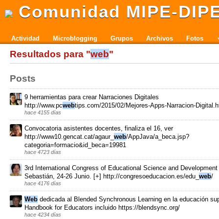
Comunidad MIPE-DIP
Actividad
Microblogging
Grupos
Archivos
Fotos
Resultados para "
web
"
Posts
9 herramientas para crear Narraciones Digitales
http://www.pc
web
tips.com/2015/02/Mejores-Apps-Narracion-Digital.h
hace 4155 días
Convocatoria asistentes docentes, finaliza el 16, ver
http://www10.gencat.cat/agaur_
web
/AppJava/a_beca.jsp?
categoria=formacio&id_beca=19981
hace 4723 días
3rd International Congress of Educational Science and Development
Sebastián, 24-26 Junio. [+] http://congresoeducacion.es/edu_
web
/
hace 4176 días
Web
dedicada al Blended Synchronous Learning en la educación sup
Handbook for Educators incluido https://blendsync.org/
hace 4234 días