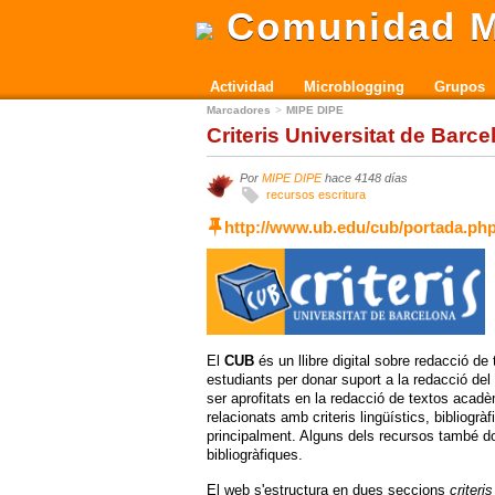
Comunidad M
Actividad
Microblogging
Grupos
Marcadores
MIPE DIPE
Criteris Universitat de Barc
Por
MIPE DIPE
hace 4148 días
recursos escritura
http://www.ub.edu/cub/portada.ph
El
CUB
és un llibre digital sobre redacció de
estudiants per donar suport a la redacció del 
ser aprofitats en la redacció de textos acadè
relacionats amb criteris lingüístics, bibliogr
principalment. Alguns dels recursos també do
bibliogràfiques.
El web s'estructura en dues seccions
criteris