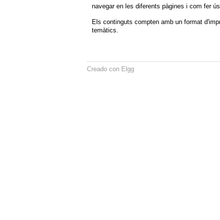
navegar en les diferents pàgines i com fer ús
Els continguts compten amb un format d'impres
temàtics.
Creado con Elgg