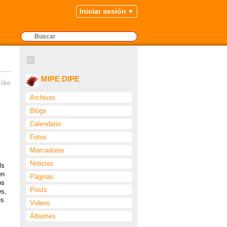
Iniciar sesión
MIPE DIPE
 like
Archivos
Blogs
Calendario
Fotos
Marcadores
Noticias
ls
en
Páginas
os
Posts
ès,
es
Videos
Álbumes