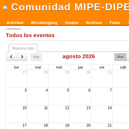
Comunidad MIPE-DIP
Actividad
Microblogging
Grupos
Archivos
Fotos
Calendario
Todos los eventos
Muestra todo
‹
›
agosto 2026
Hoy
Mes
lun
mar
mié
jue
vie
sáb
27
28
29
30
31
3
4
5
6
7
10
11
12
13
14
17
18
19
20
21