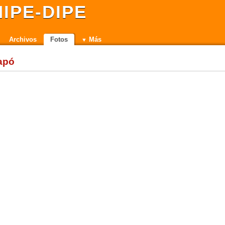
IPE-DIPE
Archivos
Fotos
Más
apó