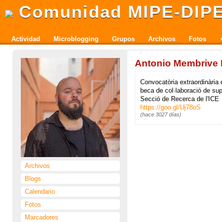
Comunidad MIPE-DIP
Actividad
Microblogging
Grupos
Archivos
Fotos
Antonio Membrive 
Convocatòria extraordinària 
beca de col·laboració de sup
Secció de Recerca de l'ICE
https://goo.gl/Uj78oS
(
hace 3027 días
)
Archivos
Blogs
Calendario
Fotos
Marcadores