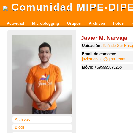
Comunidad MIPE-DIP
Actividad
Microblogging
Grupos
Archivos
Fotos
Javier M. Narvaja
Ubicación:
Bañado Sur-Para
Email de contacto:
javiernarvaja@gmail.com
Móvil:
+595995675268
Archivos
Blogs