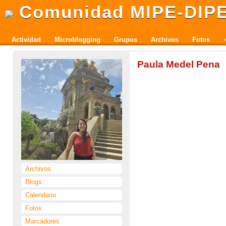
Comunidad MIPE-DIP
Actividad
Microblogging
Grupos
Archivos
Fotos
Paula Medel Pena
Archivos
Blogs
Calendario
Fotos
Marcadores