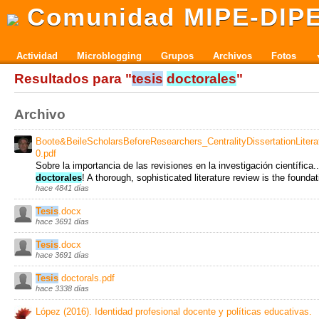
Comunidad MIPE-DIP
Actividad
Microblogging
Grupos
Archivos
Fotos
Resultados para "
tesis
doctorales
"
Archivo
Boote&BeileScholarsBeforeResearchers_CentralityDissertationLiter
0.pdf
Sobre la importancia de las revisiones en la investigación científica.
doctorales
! A thorough, sophisticated literature review is the foundat
hace 4841 días
Tesis
.docx
hace 3691 días
Tesis
.docx
hace 3691 días
Tesis
doctorals.pdf
hace 3338 días
López (2016). Identidad profesional docente y políticas educativas.