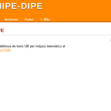
IPE-DIPE
Archivos
Fotos
Más
PE
i defensa de tesis UB per mitjans telemàtics el
ew/17185