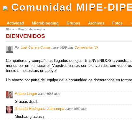
Comunidad MIPE-DIP
Actividad
Microblogging
Grupos
Archivos
Fotos
Blogs
Rincón de acogida
BIENVENIDOS
Por
Judit Carrera Comas
hace 4699 días
Comentarios (2)
Compañeros y compañeras llegados de lejos: BIENVENIDOS a vuestra s
menos por un tiempecillo!- Vuestros paises son bienvenidos con vosotros
teneis si necesitais un apoyo!
Un abrazo por parte del equipo de la comunidad de doctorandos en forma
Ariane Linger
hace 4685 días
Gracias Judit!
Brianda Rodriguez Zamarripa
hace 4682 días
Muchas gracias ¡