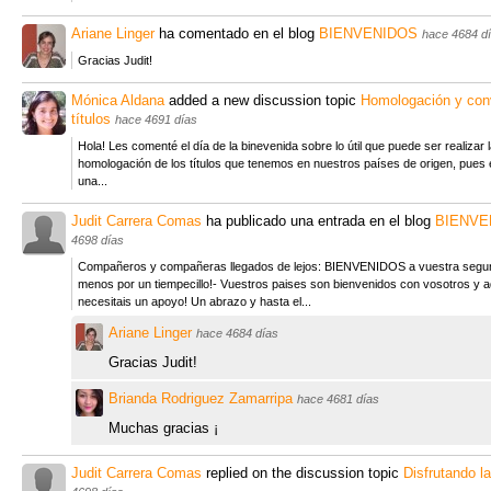
Ariane Linger
ha comentado en el blog
BIENVENIDOS
hace 4684 d
Gracias Judit!
Mónica Aldana
added a new discussion topic
Homologación y conv
títulos
hace 4691 días
Hola! Les comenté el día de la binevenida sobre lo útil que puede ser realizar 
homologación de los títulos que tenemos en nuestros países de origen, pues 
una...
Judit Carrera Comas
ha publicado una entrada en el blog
BIENVE
4698 días
Compañeros y compañeras llegados de lejos: BIENVENIDOS a vuestra segun
menos por un tiempecillo!- Vuestros paises son bienvenidos con vosotros y aq
necesitais un apoyo! Un abrazo y hasta el...
Ariane Linger
hace 4684 días
Gracias Judit!
Brianda Rodriguez Zamarripa
hace 4681 días
Muchas gracias ¡
Judit Carrera Comas
replied on the discussion topic
Disfrutando l