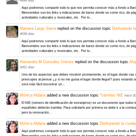
4698 días
Aquí podremos compartir todo lo que nos permita conocer más a fondo a Bar
Bienvenidos son los links e indicaciones de bares donde se come rico, de pá
actividades culturales y musicales, etc. Por lo...
Mariana Largo Sierra
replied on the discussion topic
Disfrutando l
4838 días
Aquí podremos compartir todo lo que nos permita conocer más a fondo a Bar
Bienvenidos son los links e indicaciones de bares donde se come rico, de pá
actividades culturales y musicales, etc. Por lo...
Alexandra M González Gómez
replied on the discussion topic
Alo
5061 días
Uno de los aspectos que debes resolver prontamente, es el lugar donde vas a 
preocupes al pensar ¿y si no me gusta el lugar donde llegué? pues estando 
será más fácil encontrar un...
Mónica Aldana
added a new discussion topic
Trámites NIE
hace 50
El NIE (número de identificación de extranjeros) es un documento que todos l
españoles deberán tramitar. Para solicitarlo por primera se debe ir a la comisari
pero la renovación...
Mónica Aldana
added a new discussion topic
Disfrutando la ciuda
Aquí podremos compartir todo lo que nos permita conocer más a fondo a Bar
Bienvenidos son los links e indicaciones de bares donde se come rico, de pá