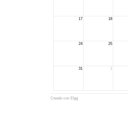
17
18
24
25
31
1
Creado con Elgg