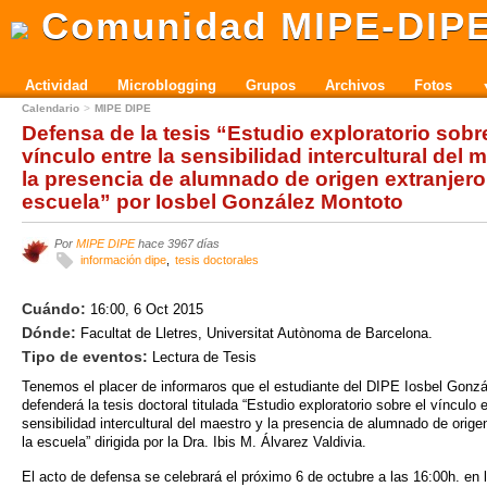
Comunidad MIPE-DIP
Actividad
Microblogging
Grupos
Archivos
Fotos
Calendario
MIPE DIPE
Defensa de la tesis “Estudio exploratorio sobre
vínculo entre la sensibilidad intercultural del 
la presencia de alumnado de origen extranjero
escuela” por Iosbel González Montoto
Por
MIPE DIPE
hace 3967 días
información dipe
tesis doctorales
Cuándo:
16:00, 6 Oct 2015
Dónde:
Facultat de Lletres, Universitat Autònoma de Barcelona.
Tipo de eventos:
Lectura de Tesis
Tenemos el placer de informaros que el estudiante del DIPE
Iosbel Gonzá
defenderá la tesis doctoral titulada
“Estudio exploratorio sobre el vínculo e
sensibilidad intercultural del maestro y la presencia de alumnado de orige
la escuela” dirigida por la Dra. Ibis M. Álvarez Valdivia.
El acto de defensa se celebrará el próximo 6 de octubre a las 16:00h. en 