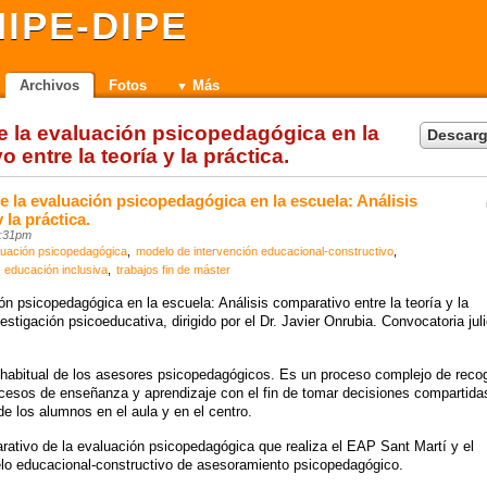
IPE-DIPE
Archivos
Fotos
Más
de la evaluación psicopedagógica en la
Descarg
 entre la teoría y la práctica.
e la evaluación psicopedagógica en la escuela: Análisis
 la práctica.
:31pm
luación psicopedagógica
modelo de intervención educacional-constructivo
educación inclusiva
trabajos fin de máster
ón psicopedagógica en la escuela: Análisis comparativo entre la teoría y la
estigación psicoeducativa, dirigido por el Dr. Javier Onrubia. Convocatoria jul
 habitual de los asesores psicopedagógicos. Es un proceso complejo de reco
rocesos de enseñanza y aprendizaje con el fin de tomar decisiones compartida
de los alumnos en el aula y en el centro.
arativo de la evaluación psicopedagógica que realiza el EAP Sant Martí y el
elo educacional-constructivo de asesoramiento psicopedagógico.