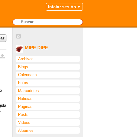
Iniciar sesión
ar
MIPE DIPE
Archivos
Blogs
Calendario
Fotos
io
Marcadores
Noticias
gida
Páginas
s
Posts
Videos
Álbumes