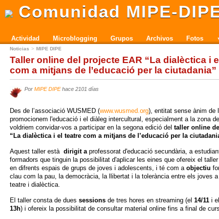
Comunidad MIPE-DIP
Actividad
Microblogging
Grupos
Archivos
Fotos
Noticias
MIPE DIPE
Taller online del projecte EAR “La dialèctica i e
com a mitjans de l’educació per la ciutadania”
Por
MIPE DIPE
hace 2101 días
Des de l’associació WUSMED (
www.wusmed.org
), entitat sense ànim de 
promocionem l'educació i el diàleg intercultural, especialment a la zona de
voldriem convidar-vos a participar en la segona edició del
taller online d
“La dialèctica i el teatre com a mitjans de l’educació per la ciutadani
Aquest taller està
dirigit a
professorat d'educació secundària, a estudian
formadors que tinguin la possibilitat d'aplicar les eines que ofereix el taller
en difrents espais de grups de joves i adolescents, i té com a
objectiu
fo
clau com la pau, la democràcia, la llibertat i la tolerància entre els joves a
teatre i dialèctica.
El taller consta de dues
sessions
de tres hores en streaming (el
14/11
i e
13h
) i ofereix la possibilitat de consultar material online fins a final de cur