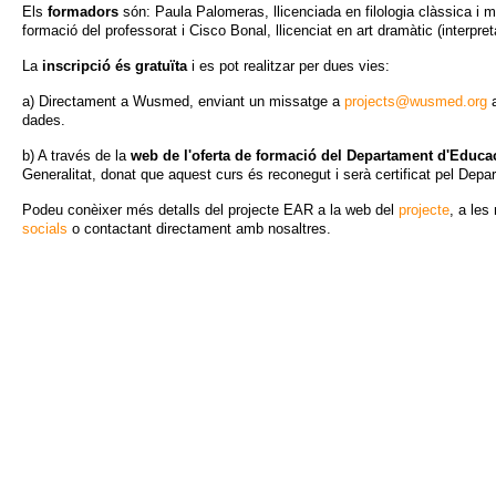
Els
formadors
són: Paula Palomeras, llicenciada en filologia clàssica i 
formació del professorat i Cisco Bonal, llicenciat en art dramàtic (interpret
La
inscripció és gratuïta
i es pot realitzar per dues vies:
a) Directament a Wusmed, enviant un missatge a
projects@wusmed.org
dades.
b) A través de la
web de l'oferta de formació del Departament d'Educa
Generalitat, donat que aquest curs és reconegut i serà certificat pel Depa
Podeu conèixer més detalls del projecte EAR a la web del
projecte
, a les
socials
o contactant directament amb nosaltres.