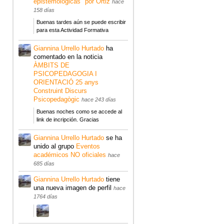
epistemológicas" por Ortiz
hace
158 días
Buenas tardes aún se puede escribir
para esta Actividad Formativa
Giannina Urrello Hurtado
ha
comentado en la noticia
ÀMBITS DE
PSICOPEDAGOGIA I
ORIENTACIÓ 25 anys
Construint Discurs
Psicopedagògic
hace 243 días
Buenas noches como se accede al
link de incripción. Gracias
Giannina Urrello Hurtado
se ha
unido al grupo
Eventos
académicos NO oficiales
hace
685 días
Giannina Urrello Hurtado
tiene
una nueva imagen de perfil
hace
1764 días