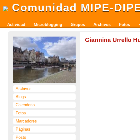
Comunidad MIPE-DIP
Actividad
Microblogging
Grupos
Archivos
Fotos
Giannina Urrello H
Archivos
Blogs
Calendario
Fotos
Marcadores
Páginas
Posts