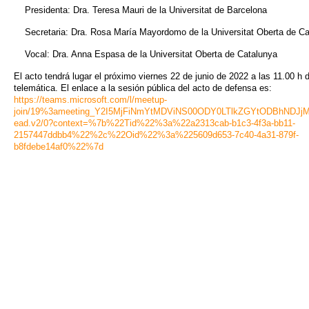
Presidenta: Dra. Teresa Mauri de la Universitat de Barcelona
Secretaria: Dra. Rosa María Mayordomo de la Universitat Oberta de Ca
Vocal: Dra. Anna Espasa de la Universitat Oberta de Catalunya
El acto tendrá lugar el próximo viernes 22 de junio de 2022 a las 11.00 h 
telemática. El enlace a la sesión pública del acto de defensa es:
https://teams.microsoft.com/l/meetup-
join/19%3ameeting_Y2I5MjFiNmYtMDViNS00ODY0LTlkZGYtODBhNDJjM
ead.v2/0?context=%7b%22Tid%22%3a%22a2313cab-b1c3-4f3a-bb11-
2157447ddbb4%22%2c%22Oid%22%3a%225609d653-7c40-4a31-879f-
b8fdebe14af0%22%7d