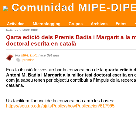
Comunidad MIPE-DIP
Actividad
Microblogging
Grupos
Archivos
Fotos
Noticias
MIPE DIPE
Qarta edició dels Premis Badia i Margarit a la mi
doctoral escrita en català
Por
MIPE DIPE
hace 624 días
premios
Ens fa il·lusió fer-vos arribar la convocatòria de la
quarta edició 
Antoni M. Badia i Margarit a la millor tesi doctoral escrita en 
com ja sabeu tenen per objectiu contribuir a l’ impuls de la recerc
catalana.
Us facilitem l’anunci de la convocatòria amb les bases:
https://seu.ub.edu/ajutsPublic/showPublicacion/617995