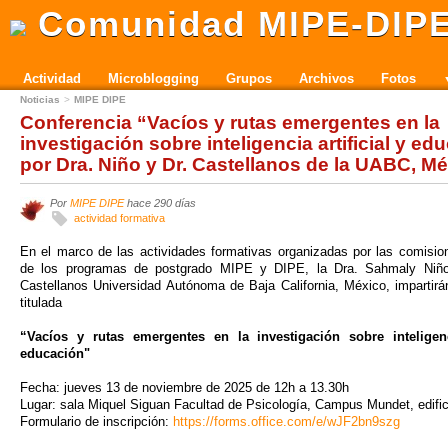
Comunidad MIPE-DIP
Actividad
Microblogging
Grupos
Archivos
Fotos
Noticias
MIPE DIPE
Conferencia “Vacíos y rutas emergentes en la
investigación sobre inteligencia artificial y ed
por Dra. Niño y Dr. Castellanos de la UABC, M
Por
MIPE DIPE
hace 290 días
actividad formativa
En el marco de las actividades formativas organizadas por las comisi
de los programas de postgrado MIPE y DIPE, la Dra. Sahmaly Niño
Castellanos Universidad Autónoma de Baja California, México, impartirá
titulada
“Vacíos y rutas emergentes en la investigación sobre inteligenci
educación"
Fecha: jueves 13 de noviembre de 2025 de 12h a 13.30h
Lugar: sala Miquel Siguan Facultad de Psicología, Campus Mundet, edifi
Formulario de inscripción:
https://forms.office.com/e/wJF2bn9szg