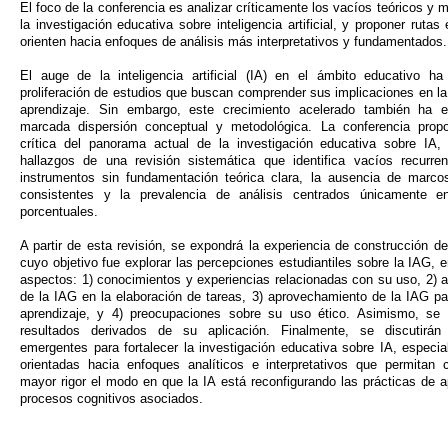
El foco de la conferencia es analizar críticamente los vacíos teóricos y 
la investigación educativa sobre inteligencia artificial, y proponer ruta
orienten hacia enfoques de análisis más interpretativos y fundamentados.
El auge de la inteligencia artificial (IA) en el ámbito educativo h
proliferación de estudios que buscan comprender sus implicaciones en l
aprendizaje. Sin embargo, este crecimiento acelerado también ha e
marcada dispersión conceptual y metodológica. La conferencia prop
crítica del panorama actual de la investigación educativa sobre IA, 
hallazgos de una revisión sistemática que identifica vacíos recurre
instrumentos sin fundamentación teórica clara, la ausencia de marcos 
consistentes y la prevalencia de análisis centrados únicamente en
porcentuales.
A partir de esta revisión, se expondrá la experiencia de construcción d
cuyo objetivo fue explorar las percepciones estudiantiles sobre la IAG, e
aspectos: 1) conocimientos y experiencias relacionadas con su uso, 2)
de la IAG en la elaboración de tareas, 3) aprovechamiento de la IAG pa
aprendizaje, y 4) preocupaciones sobre su uso ético. Asimismo, se 
resultados derivados de su aplicación. Finalmente, se discutirán 
emergentes para fortalecer la investigación educativa sobre IA, especi
orientadas hacia enfoques analíticos e interpretativos que permitan
mayor rigor el modo en que la IA está reconfigurando las prácticas de a
procesos cognitivos asociados.