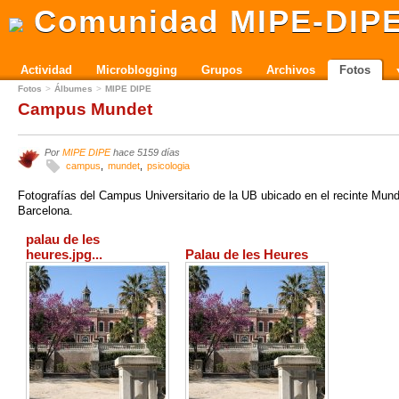
Comunidad MIPE-DIP
Actividad
Microblogging
Grupos
Archivos
Fotos
Fotos
Álbumes
MIPE DIPE
Campus Mundet
Por
MIPE DIPE
hace 5159 días
campus
mundet
psicologia
Fotografías del Campus Universitario de la UB ubicado en el recinte Mun
Barcelona.
palau de les
heures.jpg...
Palau de les Heures