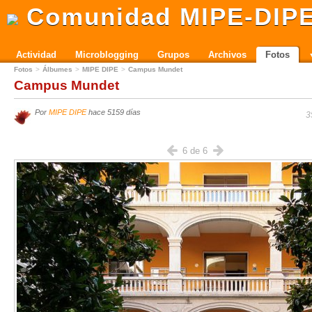
Comunidad MIPE-DIP
Actividad
Microblogging
Grupos
Archivos
Fotos
Fotos
Álbumes
MIPE DIPE
Campus Mundet
Campus Mundet
Por
MIPE DIPE
hace 5159 días
3
6 de 6