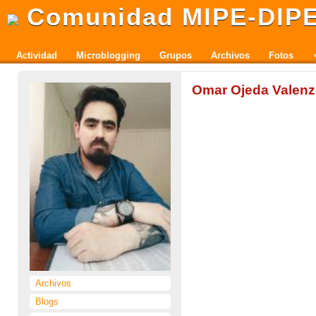
Comunidad MIPE-DIP
Actividad
Microblogging
Grupos
Archivos
Fotos
Omar Ojeda Valenz
Archivos
Blogs