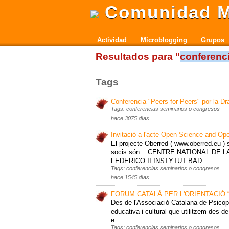
Comunidad M
Actividad
Microblogging
Grupos
Resultados para "
conferenc
Tags
Conferencia "Peers for Peers" por la Dr
Tags: conferencias seminarios o congresos
hace 3075 días
Invitació a l'acte Open Science and O
El projecte Oberred ( www.oberred.eu )
socis són: CENTRE NATIONAL DE L
FEDERICO II INSTYTUT BAD...
Tags: conferencias seminarios o congresos
hace 1545 días
FORUM CATALÀ PER L'ORIENTACIÓ “Cap 
Des de l'Associació Catalana de Psicope
educativa i cultural que utilitzem des d
e...
Tags: conferencias seminarios o congresos