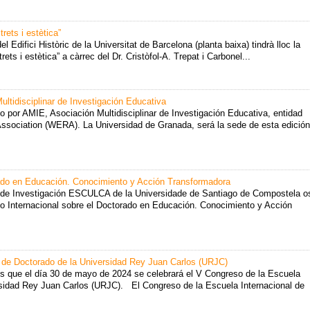
rets i estètica”
del Edifici Històric de la Universitat de Barcelona (planta baixa) tindrà lloc la
rets i estètica” a càrrec del Dr. Cristòfol-A. Trepat i Carbonel...
ultidisciplinar de Investigación Educativa
o por AMIE, Asociación Multidisciplinar de Investigación Educativa, entidad
ssociation (WERA). La Universidad de Granada, será la sede de esta edición
rado en Educación. Conocimiento y Acción Transformadora
de Investigación ESCULCA de la Universidade de Santiago de Compostela o
o Internacional sobre el Doctorado en Educación. Conocimiento y Acción
l de Doctorado de la Universidad Rey Juan Carlos (URJC)
 que el día 30 de mayo de 2024 se celebrará el V Congreso de la Escuela
rsidad Rey Juan Carlos (URJC). El Congreso de la Escuela Internacional de