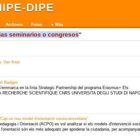
IPE-DIPE
Archivos
Fotos
Más
ias seminarios o congresos
"
a. Van Keer
pen Badges
 s'emmarca en la línia Strategic Partnership del programa Erasmus+ Els
A RECHERCHE SCIENTIFIQUE CNRS UNIVERSITA DEGLI STUDI DI NAPO
un nou model d'orientació sociocomunitària”
dagogia i Orientació (ACPO) es vol analitzar si els models d'intervenció soci
e l'orientació són els més adequats per apoderar la ciutadania, per acompanyar