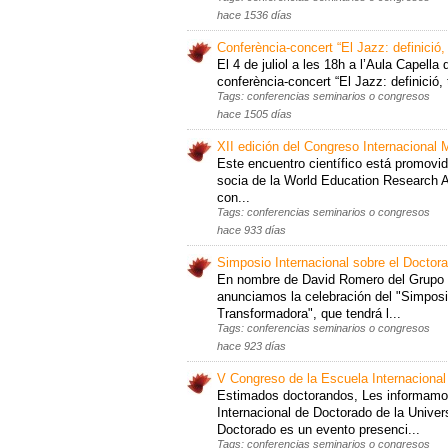
hace 1536 días
Conferència-concert “El Jazz: definició, t
El 4 de juliol a les 18h a l’Aula Capella 
conferència-concert “El Jazz: definició, t
Tags: conferencias seminarios o congresos
hace 1505 días
XII edición del Congreso Internacional M
Este encuentro científico está promovid
socia de la World Education Research A
con...
Tags: conferencias seminarios o congresos
hace 933 días
Simposio Internacional sobre el Docto
En nombre de David Romero del Grupo 
anunciamos la celebración del "Simposi
Transformadora", que tendrá l...
Tags: conferencias seminarios o congresos
hace 923 días
V Congreso de la Escuela Internaciona
Estimados doctorandos, Les informamos
Internacional de Doctorado de la Unive
Doctorado es un evento presenci...
Tags: conferencias seminarios o congresos