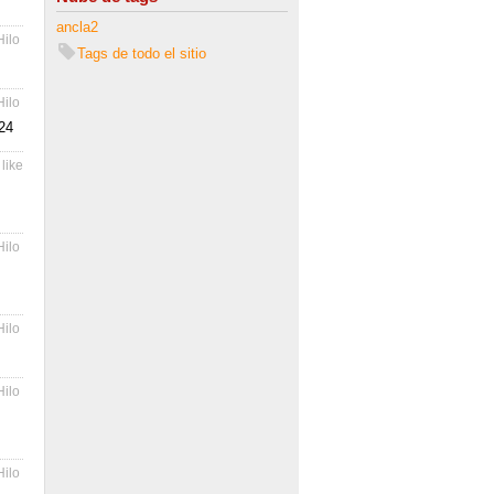
ancla2
Hilo
Tags de todo el sitio
Hilo
24
 like
Hilo
Hilo
Hilo
Hilo