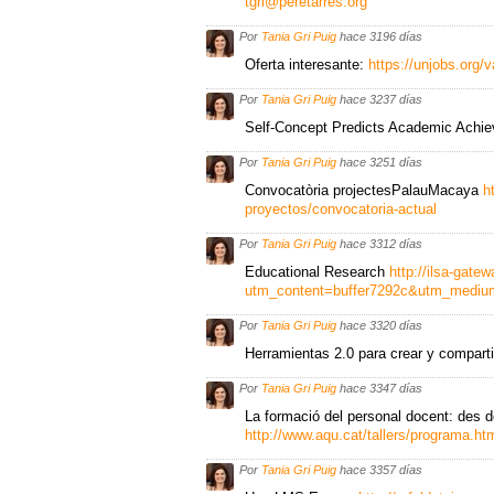
tgri@peretarres.org
Por
Tania Gri Puig
hace 3196 días
Oferta interesante:
https://unjobs.org
Por
Tania Gri Puig
hace 3237 días
Self-Concept Predicts Academic Achie
Por
Tania Gri Puig
hace 3251 días
Convocatòria projectesPalauMacaya
h
proyectos/convocatoria-actual
Por
Tania Gri Puig
hace 3312 días
Educational Research
http://ilsa-gatew
utm_content=buffer7292c&utm_mediu
Por
Tania Gri Puig
hace 3320 días
Herramientas 2.0 para crear y comparti
Por
Tania Gri Puig
hace 3347 días
La formació del personal docent: des de 
http://www.aqu.cat/tallers/programa.
Por
Tania Gri Puig
hace 3357 días