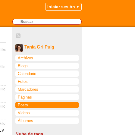
Iniciar sesión
Tania Gri Puig
 like
Archivos
Blogs
Hilo
Calendario
Fotos
Marcadores
Hilo
Páginas
Posts
Hilo
Videos
Álbumes
Hilo
 CV
Nube de tags