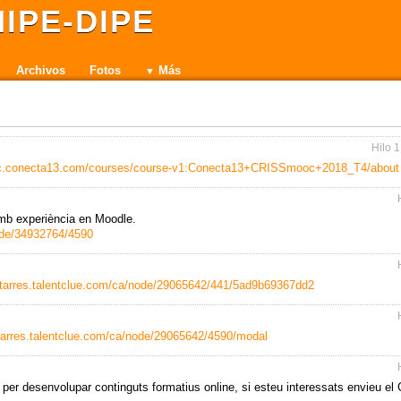
IPE-DIPE
Archivos
Fotos
Más
Hilo
1
oc.conecta13.com/courses/course-v1:Conecta13+CRISSmooc+2018_T4/about
 amb experiència en Moodle.
node/34932764/4590
retarres.talentclue.com/ca/node/29065642/441/5ad9b69367dd2
etarres.talentclue.com/ca/node/29065642/4590/modal
per desenvolupar continguts formatius online, si esteu interessats envieu el