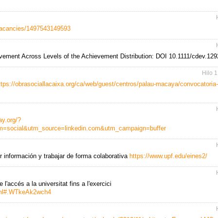
/vacancies/1497543149593
vement Across Levels of the Achievement Distribution: DOI 10.1111/cdev.129
Hilo
1
ttps://obrasociallacaixa.org/ca/web/guest/centros/palau-macaya/convocatoria-
ay.org/?
m=social&utm_source=linkedin.com&utm_campaign=buffer
r información y trabajar de forma colaborativa
https://www.upf.edu/eines2/
l'accés a la universitat fins a l'exercici
html#.WTkeAk2wch4