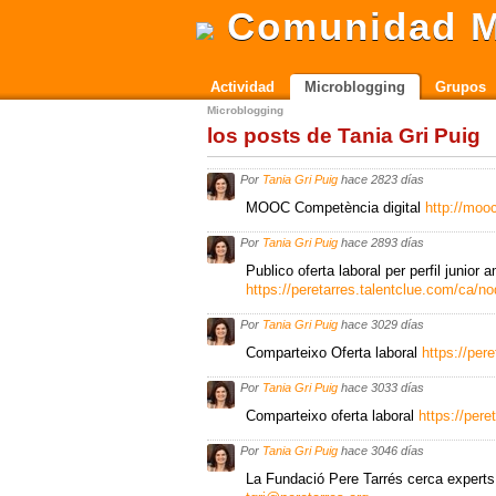
Comunidad M
Actividad
Microblogging
Grupos
Microblogging
los posts de Tania Gri Puig
Por
Tania Gri Puig
hace 2823 días
MOOC Competència digital
http://mo
Por
Tania Gri Puig
hace 2893 días
Publico oferta laboral per perfil junior
https://peretarres.talentclue.com/ca/
Por
Tania Gri Puig
hace 3029 días
Comparteixo Oferta laboral
https://pe
Por
Tania Gri Puig
hace 3033 días
Comparteixo oferta laboral
https://per
Por
Tania Gri Puig
hace 3046 días
La Fundació Pere Tarrés cerca experts 