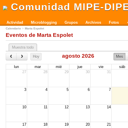
Comunidad MIPE-DIP
Actividad
Microblogging
Grupos
Archivos
Fotos
Calendario
Marta Espolet
Eventos de Marta Espolet
Muestra todo
‹
›
agosto 2026
Hoy
Mes
lun
mar
mié
jue
vie
sáb
27
28
29
30
31
3
4
5
6
7
10
11
12
13
14
17
18
19
20
21