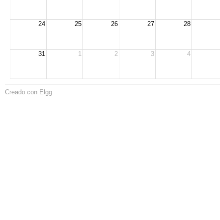
24
25
26
27
28
31
1
2
3
4
Creado con Elgg