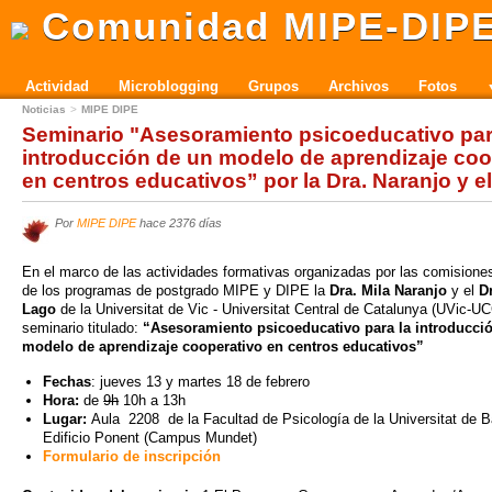
Comunidad MIPE-DIP
Actividad
Microblogging
Grupos
Archivos
Fotos
Noticias
MIPE DIPE
Seminario "Asesoramiento psicoeducativo par
introducción de un modelo de aprendizaje coo
en centros educativos” por la Dra. Naranjo y e
Por
MIPE DIPE
hace 2376 días
En el marco de las actividades formativas organizadas por las comision
de los programas de postgrado MIPE y DIPE la
Dra. Mila Naranjo
y el
D
Lago
de la Universitat de Vic - Universitat Central de Catalunya (UVic-UC
seminario titulado:
“Asesoramiento psicoeducativo para la introducci
modelo de aprendizaje cooperativo en centros educativos”
Fechas
: jueves 13 y martes 18 de febrero
Hora:
de
9h
10h a 13h
Lugar:
Aula 2208 de la Facultad de Psicología de la Universitat de B
Edificio Ponent (Campus Mundet)
Formulario de inscripción