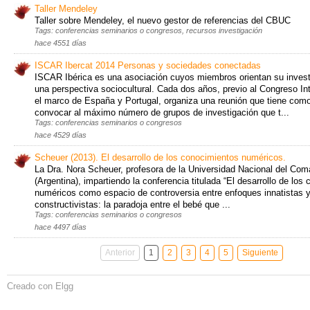
Taller Mendeley
Taller sobre Mendeley, el nuevo gestor de referencias del CBUC
Tags: conferencias seminarios o congresos, recursos investigación
hace 4551 días
ISCAR Ibercat 2014 Personas y sociedades conectadas
ISCAR Ibérica es una asociación cuyos miembros orientan su inves
una perspectiva sociocultural. Cada dos años, previo al Congreso In
el marco de España y Portugal, organiza una reunión que tiene como
convocar al máximo número de grupos de investigación que t...
Tags: conferencias seminarios o congresos
hace 4529 días
Scheuer (2013). El desarrollo de los conocimientos numéricos.
La Dra. Nora Scheuer, profesora de la Universidad Nacional del Co
(Argentina), impartiendo la conferencia titulada “El desarrollo de los
numéricos como espacio de controversia entre enfoques innatistas y
constructivistas: la paradoja entre el bebé que ...
Tags: conferencias seminarios o congresos
hace 4497 días
Anterior
1
2
3
4
5
Siguiente
Creado con Elgg