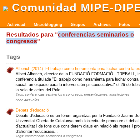
Comunidad MIPE-DIP
Actividad
Microblogging
Grupos
Archivos
Fotos
Resultados para "
conferencias seminarios o
congresos
"
Tags
Alberich (2014). El trabajo como herramienta para luchar contra la ex
Albert Alberich, director de la FUNDACIÓ FORMACIÓ I TREBALL, im
conferencia titulada "El trabajo como herramienta para luchar contra 
social: un espacio para la intervención psicoeducativa" el 26 de feb
la sala de actos del Pala...
Tags: conferencias seminarios o congresos, presentaciones, asociaciones
hace 4495 días
Debats d'educació
Debats d'educació és un fòrum organitzat per la Fundació Jaume Bofil
Universitat Oberta de Catalunya amb l'objectiu de promoure el deba
d'actualitat i de fons que considerem claus en relació als reptes i p
d'afrontar l'educaci&o...
Tags: conferencias seminarios o congresos