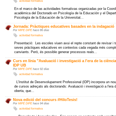
actividad formativa
En el marco de las actividades formativas organizadas por la Coord
académica del Doctorado en Psicología de la Educación y el Depa
Psicología de la Educación de la Universitat...
Jornada: Pràctiques educatives basades en la indagació
Por
MIPE DIPE
hace 86 días
actividad formativa
Presentació: Les escoles viuen avui el repte constant de revisar i 
seves pràctiques educatives en contextos cada vegada més compl
canviants. Però, és possible generar processos reals...
Curs en línia "Avaluació i investigació a l'era de la ciènci
IDP UB
Por
MIPE DIPE
hace 92 días
actividad formativa
L’Institut de Desenvolupament Professional (IDP) incorpora un nou c
de cursos adreçats als doctorands: Avaluació i investigació a l'era d
oberta, que...
Nova edició del concurs #HiloTesis!
Por
MIPE DIPE
hace 94 días
actividad formativa