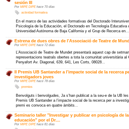
sesión III
Por
MIPE DIPE
hace 70 días
actividad formativa
En el marco de las actividades formativas del Doctorado Interuniver
Psicología de la Educación, el Doctorado en Tecnología Educativa 
Universidad Autónoma de Baja California y el Grup de Recerca en...
Estrena de dues obres de l’Associació de Teatre de Mun
Por
MIPE DIPE
hace 72 días
L’Associació de Teatre de Mundet presentarà aquest cap de setma
representacions teatrals obertes a tota la comunitat universitària al 
Penyafort Av. Diagonal, 639, 641, Les Corts, 08028...
II Premis UB Santander a l’impacte social de la recerca p
investigadors joves
Por
MIPE DIPE
hace 78 días
premios
Benvolguts i benvolgudes, Ja s’han publicat a la seu-e de la UB les
Premis UB Santander a l’impacte social de la recerca per a investig
premi es convoca en quatre àmbits...
Seminario taller "Investigar y publicar en psicología de la
educación" por el Dr....
Por
MIPE DIPE
hace 81 días