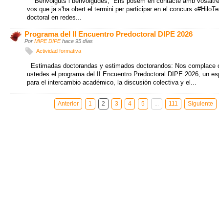
Benvolguts i benvolgudes, Ens posem en contacte amb vosaltres
vos que ja s'ha obert el termini per participar en el concurs «#HiloTe
doctoral en redes...
Programa del II Encuentro Predoctoral DIPE 2026
Por
MIPE DIPE
hace 95 días
Actividad formativa
Estimadas doctorandas y estimados doctorandos: Nos complace c
ustedes el programa del II Encuentro Predoctoral DIPE 2026, un e
para el intercambio académico, la discusión colectiva y el...
Anterior
1
2
3
4
5
...
111
Siguiente