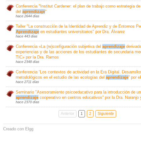
Conferencia "Institut Cardener: el plan de trabajo como estrategia de
del
aprendizaje
"
hace 2644 días
Taller "La construcción de la Identidad de Aprendiz y de Entornos P
Aprendizaje
en estudiantes universitarios" por Dra. Álvarez
hace 443 días
Conferencia «La (re)configuración subjetiva del
aprendizaje
derivada
experiencias y de las acciones de los estudiantes de secundaria me
TIC» por la Dra. Ramos
hace 2348 días
Conferencia “Los contextos de actividad en la Era Digital. Desarrollo
metodológicos en el estudio de las ecologías del
aprendizaje
” por e
hace 2711 días
Seminario "Asesoramiento psicoeducativo para la introducción de u
aprendizaje
cooperativo en centros educativos” por la Dra. Naranjo 
hace 2370 días
Anterior
1
2
Siguiente
Creado con Elgg