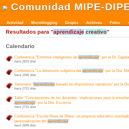
Comunidad MIPE-DIP
Actividad
Microblogging
Grupos
Archivos
Fotos
Resultados para "
aprendizaje
creativo
"
Calendario
Conferencia "Entornos inteligentes de
aprendizaje
" por el Dr. Zapat
hace 2833 días
Conferencia "La dimensión subjetiva del
aprendizaje
" por la Dra. Mi
hace 1945 días
Seminario “
Aprendizaje
basado en dispositivos narrativos” por la Dr
hace 2721 días
Taller "Concepciones de los docentes: implicaciones para la enseña
aprendizaje
" por la Dra. Escorcia
hace 2731 días
Conferencia "Escola Riera de Ribes: un proyecto educativo orientado
personalización del
aprendizaje
"
hace 2689 días